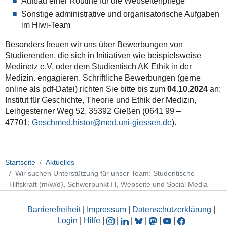
Aufbau einer Routine für die Webseitenpflege
Sonstige administrative und organisatorische Aufgaben
im Hiwi-Team
Besonders freuen wir uns über Bewerbungen von
Studierenden, die sich in Initiativen wie beispielsweise
Medinetz e.V. oder dem Studientisch AK Ethik in der
Medizin. engagieren. Schriftliche Bewerbungen (gerne
online als pdf-Datei) richten Sie bitte bis zum
04.10.2024
an:
Institut für Geschichte, Theorie und Ethik der Medizin,
Leihgesterner Weg 52, 35392 Gießen (0641 99 –
47701;
Geschmed.histor@med.uni-giessen.de
).
Startseite
Aktuelles
Wir suchen Unterstützung für unser Team: Studentische
Hilfskraft (m/w/d), Schwerpunkt IT, Webseite und Social Media
Barrierefreiheit
|
Impressum
|
Datenschutzerklärung
|
Login
|
Hilfe
|
|
|
|
|
|