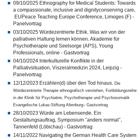
09/10/2025
Ethnography for Medical Students: Towards
a compassionate, inclusive and dignityconserving care,
EUPeace Teaching Europe Conference, Limoges (F) -
Panelvortrag
03/10/2025 Würdezentrierte Ethik. Was wir von der
palliativen Haltung lernen können. Akademie für
Psychotherapie und Seelsorge (APS), Young
Professionals, online - Gastvortrag
04/10/2024 Interkulturelle Konflikte in der
Palliativsituation, Viszeralmedizin 2024, Leipzig -
Panelvortrag
12/12/2023 Erzählen(d) über den Tod hinaus.
Die
Würdezentrierte Therapie ethnografisch verstehen, Fortbildungsreihe
in der Kl
inik für Psychiatrie, Psychotherapie
und Psychosomatik
Evangelische Lukas-Stiftung Altenburg– Gastvortrag
28/10/2023 Würde am Lebensende. Ein
Gestaltungsauftrag, Symposium "anders normal",
Tannenfeld (Löbichau) - Gastvortrag
14/11/2022 Navigating the German Health Care System