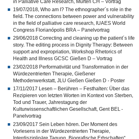
in Palliative Care Research, Murten CH – Vortrag
19/07/2018, Who am I? The ethnographer´s role in the
field. The connections between power and vulnerability
in the field of palliative care research, IUAES World
Congress Florianópolis BRA – Panelvortrag
29/06/2018 Correcting and cleaning up the patient´s life
story. The editing process in Dignity Therapy: Between
support and expropriation, Workshop Rhetorics of
Health and Illness GCSC Gießen D – Vortrag
23/02/2018 Performativität und Transformation in der
Würdezentrierten Therapie, Gießener
Methodenwerkstatt, JLU Gießen Gießen D - Poster
17/11/2017 Lesen – Berühren – Festhalten: Über das
Rezipieren von letzten Worten im Kontext von Sterben,
Tod und Trauer, Jahrestagung der
Kulturwissenschaftlichen Gesellschaft, Gent BEL -
Panelvortrag
23/09/2017 Sein Leben hören. Der Moment des
Vorlesens in der Würdezentrierten Therapie,
Interdisziplinäre Tagung „Biografische Erbschaften“,