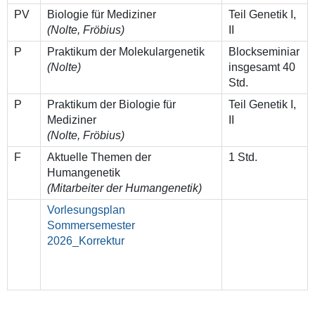
PV
Biologie für Mediziner
Teil Genetik I,
(Nolte, Fröbius)
II
P
Praktikum der Molekulargenetik
Blockseminiar
(Nolte)
insgesamt 40
Std.
P
Praktikum der Biologie für
Teil Genetik I,
Mediziner
II
(Nolte, Fröbius)
F
Aktuelle Themen der
1 Std.
Humangenetik
(Mitarbeiter der Humangenetik)
Vorlesungsplan
Sommersemester
2026_Korrektur