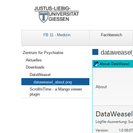
FB 11 - Medizin
Fachbereich
Navigation
dataweasel
Zentrum für Psychiatrie
Aktuelles
Downloads
DataWeasel
dataweasel_about.png
ScrollInTime - a Mango viewer
plugin