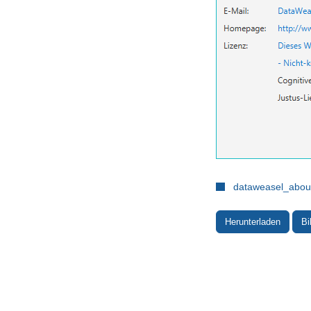
dataweasel_abou
Herunterladen
Bi