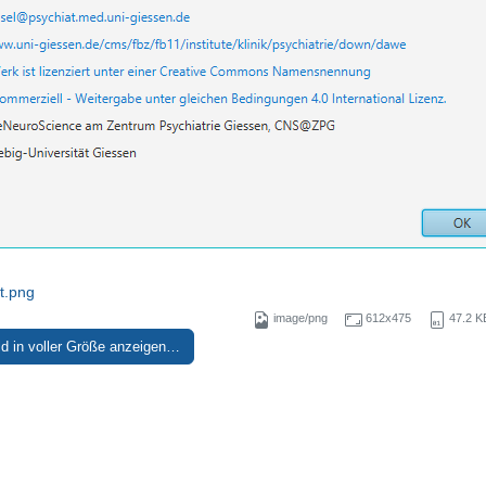
t.png
image/png
612x475
47.2 K
ld in voller Größe anzeigen…