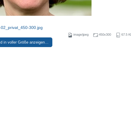
02_privat_450-300.jpg
image/jpeg
450x300
67.5 K
ld in voller Größe anzeigen…