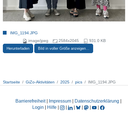
IMG_1194.JPG
image/jpeg
2584x2045
931.0 KB
Herunterladen
Bild in voller Größe anzeigen…
Startseite
GiZo-Aktivitäten
2025
pics
IMG_1194.JPG
Barrierefreiheit
|
Impressum
|
Datenschutzerklärung
|
Login
|
Hilfe
|
|
|
|
|
|