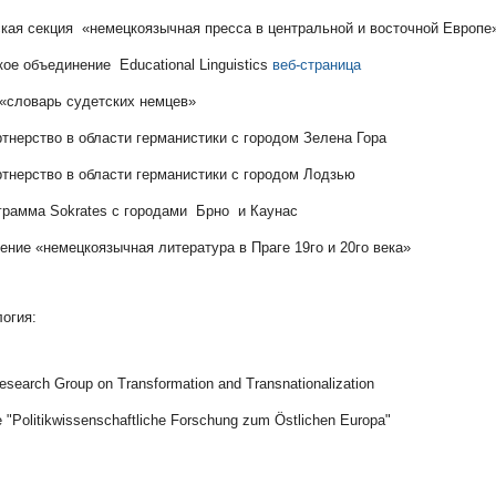
ая секция «немецкоязычная пресса в центральной и восточной Европ
ое объединение Educational Linguistics
веб-страница
«словарь судетских немцев»
ртнерство в области германистики с городом Зелена Гора
ртнерство в области германистики с городом Лодзью
грамма Sokrates с городами Брно и Каунас
ение «немецкоязычная литература в Праге 19го и 20го века»
огия:
 Research Group on Transformation and Transnationalization
 "Politikwissenschaftliche Forschung zum Östlichen Europa"