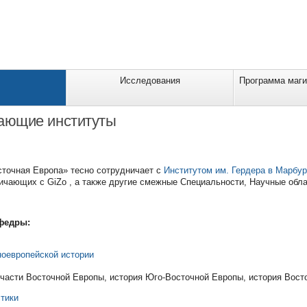
Исследования
Программа маги
ающие институты
сточная Европа» тесно сотрудничает с
Институтом им. Гердера в Марбур
ичающих с GiZo , а также другие смежные Специальности, Научные обла
федры:
ноевропейской истории
 части Восточной Европы, история Юго-Восточной Европы, история Вост
стики