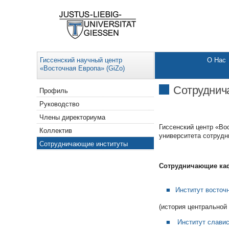
Гиссенский научный центр
О Нас
«Восточная Европа» (GiZo)
Navigation
Сотруднич
Профиль
Руководство
Члены директориума
Гиссенский центр «Во
Коллектив
университета сотрудн
Сотрудничающие институты
Сотрудничающие ка
Институт восточ
(история центральной
Институт слави