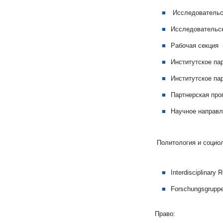
Исследовательск
Исследовательск
Рабочая секция 
Институтское па
Институтское па
Партнерская про
Научное направл
Политология и социол
Interdisciplinary
Forschungsgruppe
Право: