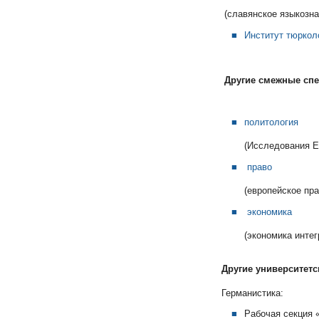
(славянское языкозна
Институт тюркол
Другие
смежные спе
политология
(Исследования Европ
право
(европейское право
экономика
(экономика интегра
Другие университет
Германистика:
Рабочая секция 