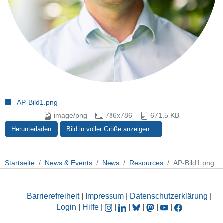
AP-Bild1.png
image/png
786x786
671.5 KB
Herunterladen
Bild in voller Größe anzeigen…
Startseite
News & Events
News
Resources
AP-Bild1.png
Barrierefreiheit
|
Impressum
|
Datenschutzerklärung
|
Login
|
Hilfe
|
|
|
|
|
|