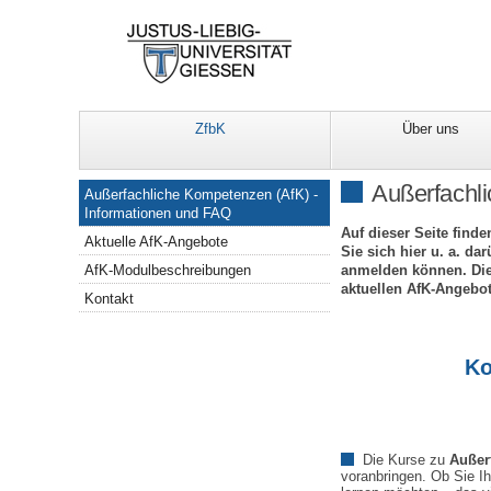
ZfbK
Über uns
Navigation
Außerfachl
Außerfachliche Kompetenzen (AfK) -
Informationen und FAQ
Auf dieser Seite find
Aktuelle AfK-Angebote
Sie sich hier u. a. d
anmelden können. Die
AfK-Modulbeschreibungen
aktuellen AfK-Angebo
Kontakt
Ko
Die Kurse zu
Außer
voranbringen. Ob Sie I