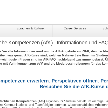
Sprachen & Kulturen
Career Services
Sch
iche Kompetenzen (AfK) - Informationen und FA
en Sie alle Informationen rund um die AfK-Angebote am ZfbK, den Fachbe
arüber, was genau AfK-Kurse sind, welchen Mehrwert sie Ihnen im Studium
 wichtigsten Fragen sind im AfK-FAQ nachfolgend zusammengefasst. Übe
te mit Verlinkungen zum eVV und die Modulbeschreibungen für das kom
mpetenzen erweitern. Perspektiven öffnen. Per
Besuchen Sie die AfK-Kurse 
fachlichen Kompetenzen (AfK)
ergänzen Ihr Studium gezielt um wichtige Fäh
hre Kommunikations- und Teamfähigkeit stärken, wissenschaftliches Arbeiten