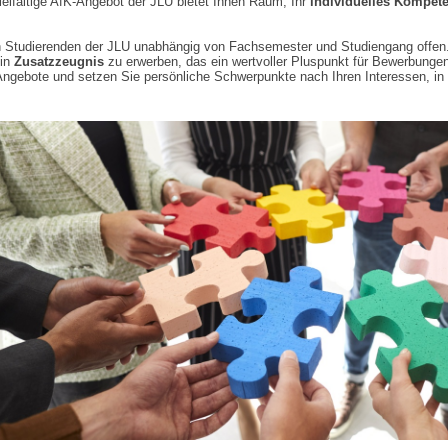
ielfältige AfK-Angebot der JLU bietet Ihnen Raum, Ihr
individuelles Kompete
n Studierenden der JLU unabhängig von Fachsemester und Studiengang offen
ein
Zusatzzeugnis
zu erwerben, das ein wertvoller Pluspunkt für Bewerbungen
Angebote und setzen Sie persönliche Schwerpunkte nach Ihren Interessen, in 