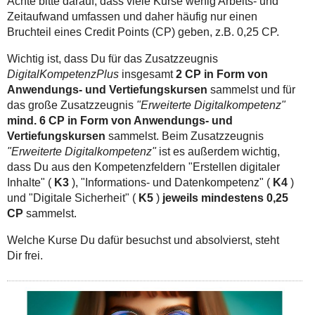
Achte bitte darauf, dass viele Kurse wenig Arbeits- und
Zeitaufwand umfassen und daher häufig nur einen
Bruchteil eines Credit Points (CP) geben, z.B. 0,25 CP.
Wichtig ist, dass Du für das Zusatzzeugnis
DigitalKompetenzPlus
insgesamt
2 CP in Form von
Anwendungs- und Vertiefungskursen
sammelst und für
das große Zusatzzeugnis
"Erweiterte Digitalkompetenz"
mind. 6 CP in Form von Anwendungs- und
Vertiefungskursen
sammelst. Beim Zusatzzeugnis
"Erweiterte Digitalkompetenz"
ist es außerdem wichtig,
dass Du aus den Kompetenzfeldern "Erstellen digitaler
Inhalte" (
K3
), "Informations- und Datenkompetenz" (
K4
)
und "Digitale Sicherheit" (
K5
)
jeweils mindestens 0,25
CP
sammelst.
Welche Kurse Du dafür besuchst und absolvierst, steht
Dir frei.