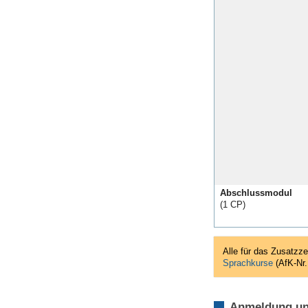
Abschlussmodul
(1 CP)
Alle für das Zusatzz
Sprachkurse
(AfK-Nr
Anmeldung und