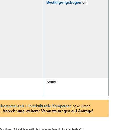
Bestätigungsbogen
ein.
Keine
lkompetenzen > Interkulturelle Kompetenz
bzw. unter
).
Anrechnung weiterer Veranstaltungen auf Anfrage!
nter-)kulturell kompetent handeln"