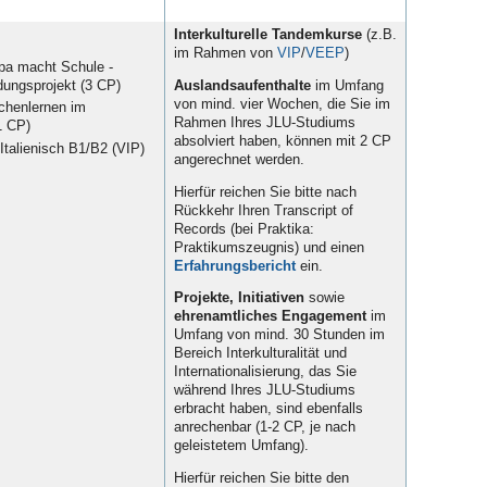
Interkulturelle Tandemkurse
(z.B.
im Rahmen von
VIP
/
VEEP
)
opa macht Schule -
ldungsprojekt (3 CP)
Auslandsaufenthalte
im Umfang
von mind. vier Wochen, die Sie im
achenlernen im
Rahmen Ihres JLU-Studiums
1 CP)
absolviert haben, können mit 2 CP
 Italienisch B1/B2 (VIP)
angerechnet werden.
Hierfür reichen Sie bitte nach
Rückkehr Ihren Transcript of
Records (bei Praktika:
Praktikumszeugnis) und einen
Erfahrungsbericht
ein.
Projekte, Initiativen
sowie
ehrenamtliches Engagement
im
Umfang von mind. 30 Stunden im
Bereich Interkulturalität und
Internationalisierung, das Sie
während Ihres JLU-Studiums
erbracht haben, sind ebenfalls
anrechenbar (1-2 CP, je nach
geleistetem Umfang).
Hierfür reichen Sie bitte den