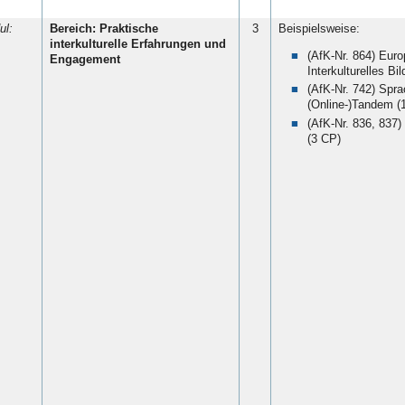
ul:
Bereich: Praktische
3
Beispielsweise:
interkulturelle Erfahrungen und
(AfK-Nr. 864) Eur
Engagement
Interkulturelles Bi
(AfK-Nr. 742) Spr
(Online-)Tandem (
(AfK-Nr. 836, 837)
(3 CP)