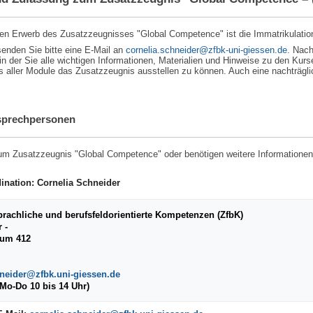
en Erwerb des Zusatzzeugnisses "Global Competence" ist die Immatrikulatio
enden Sie bitte eine E-Mail an
cornelia.schneider
. Nach
der Sie alle wichtigen Informationen, Materialien und Hinweise zu den Kurse
 aller Module das Zusatzzeugnis ausstellen zu können. Auch eine nachträglic
sprechpersonen
um Zusatzzeugnis "Global Competence" oder benötigen weitere Informatione
dination:
Cornelia Schneider
rachliche und berufsfeldorientierte Kompetenzen (ZfbK)
r -
aum 412
hneider@zfbk.uni-giessen.de
(Mo-Do 10 bis 14 Uhr)