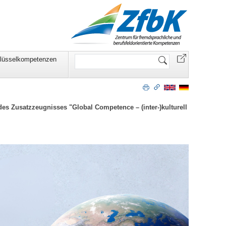
Website
lüsselkompetenzen
durchsuchen
des Zusatzzeugnisses "Global Competence – (inter-)kulturell