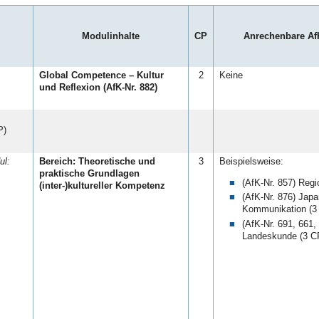
Modulinhalte
CP
Anrechenbare Af
Global Competence – Kultur
2
Keine
und Reflexion (AfK-Nr. 882)
P)
ul:
Bereich: Theoretische und
3
Beispielsweise:
praktische Grundlagen
(AfK-Nr. 857) Reg
(inter-)kultureller Kompetenz
(AfK-Nr. 876) Japa
Kommunikation (3
(AfK-Nr. 691, 661,
Landeskunde (3 C