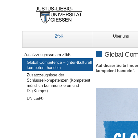
ZfbK
Über uns
Navigation
Global Comp
Zusatzzeugnisse am ZfbK
Global Competence – (inter-)kulturell
Auf dieser Seite find
kompetent handeln
kompetent handeln".
Zusatzzeugnisse der
Schlüsselkompetenzen (Kompetent
mündlich kommunizieren und
DigiKomp+)
UNIcert®