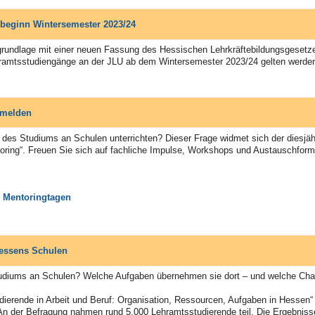
beginn Wintersemester 2023/24
grundlage mit einer neuen Fassung des Hessischen Lehrkräftebildungsgesetze
ehramtsstudiengänge an der JLU ab dem Wintersemester 2023/24 gelten werden
nmelden
 des Studiums an Schulen unterrichten? Dieser Frage widmet sich der diesjäh
oring“. Freuen Sie sich auf fachliche Impulse, Workshops und Austauschform
 Mentoringtagen
essens Schulen
Studiums an Schulen? Welche Aufgaben übernehmen sie dort – und welche Cha
dierende in Arbeit und Beruf: Organisation, Ressourcen, Aufgaben in Hesse
An der Befragung nahmen rund 5.000 Lehramtsstudierende teil. Die Ergebnisse