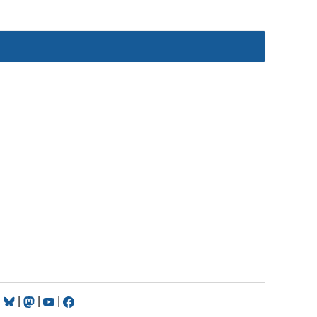
|
|
|
|