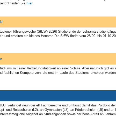
bericht finden Sie
hier
.
26!
 Studieneinführungswoche (StEW) 2026! Studierende der Lehramtsstudiengäng
eln und erhalten ein kleines Honorar. Die StEW findet vom 28.09. bis 01.10.
en
udiums mit einer Vertretungstätigkeit an einer Schule. Aber natürlich gibt es
nd fachlichen Kompetenzen, die erst im Laufe des Studiums erworben werden
 JLU, verbindet neun der elf Fachbereiche und umfasst damit das Portfolio der 
t- und Realschulen (L2), an Gymnasien (L3), an Förderschulen (L5) und an B
reitestmögliche Angebot an Studiengängen sowie der hohe Anteil an Lehramtss