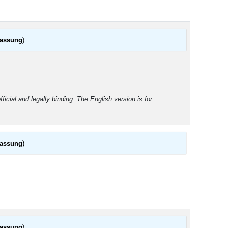
fassung
)
ficial and legally binding. The English version is for
fassung
)
.
fassung
)