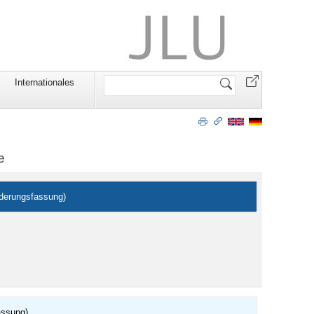
Website
Internationales
durchsuchen
e
derungsfassung)
assung)