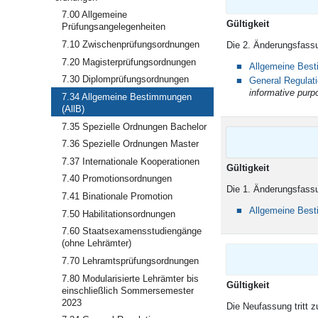
7.00 Allgemeine
Gült
Prüfungsangelegenheiten
7.10 Zwischenprüfungsordnungen
Die 2. Änderungsfassu
7.20 Magisterprüfungsordnungen
Allgemeine Bes
7.30 Diplomprüfungsordnungen
General Regulat
informative purp
7.34 Allgemeine Bestimmungen
(AllB)
7.35 Spezielle Ordnungen Bachelor
7.36 Spezielle Ordnungen Master
7.37 Internationale Kooperationen
Gült
7.40 Promotionsordnungen
Die 1. Änderungsfassu
7.41 Binationale Promotion
Allgemeine Bes
7.50 Habilitationsordnungen
7.60 Staatsexamensstudiengänge
(ohne Lehrämter)
7.70 Lehramtsprüfungsordnungen
7.80 Modularisierte Lehrämter bis
Gült
einschließlich Sommersemester
2023
Die Neufassung tritt 