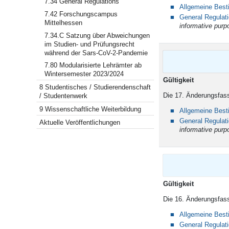
7.34 General Regulations
Allgemeine Bes
7.42 Forschungscampus
General Regulat
Mittelhessen
informative purp
7.34.C Satzung über Abweichungen
im Studien- und Prüfungsrecht
während der Sars-CoV-2-Pandemie
7.80 Modularisierte Lehrämter ab
Wintersemester 2023/2024
Gül
8 Studentisches / Studierendenschaft
Die 17. Änderungsfass
/ Studentenwerk
9 Wissenschaftliche Weiterbildung
Allgemeine Bes
General Regulat
Aktuelle Veröffentlichungen
informative purp
Gültigkeit
Die 16. Änderungsfass
Allgemeine Bes
General Regulat