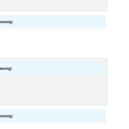
assung
)
fasung
)
assung
)