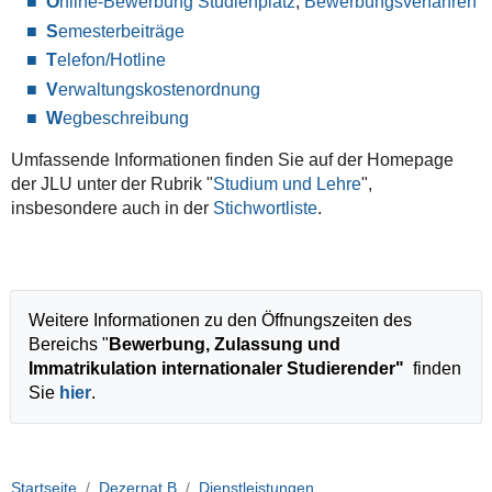
O
nline-Bewerbung Studienplatz
,
Bewerbungsverfahren
S
emesterbeiträge
T
elefon/Hotline
V
erwaltungskostenordnung
W
egbeschreibung
Umfassende Informationen finden Sie auf der Homepage
der JLU unter der Rubrik "
Studium und Lehre
",
insbesondere auch in der
Stichwortliste
.
Weitere Informationen zu den Öffnungszeiten des
Bereichs "
Bewerbung, Zulassung und
Immatrikulation internationaler Studierender"
finden
Sie
hier
.
Startseite
Dezernat B
Dienstleistungen