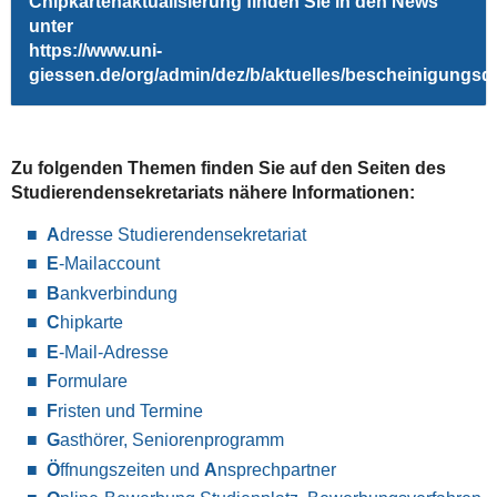
Chipkartenaktualisierung finden Sie in den News
unter
https://www.uni-
giessen.de/org/admin/dez/b/aktuelles/bescheinigungsd
Zu folgenden Themen finden Sie auf den Seiten des
Studierendensekretariats nähere Informationen:
A
dresse Studierendensekretariat
E
-Mailaccount
B
ankverbindung
C
hipkarte
E
-Mail-Adresse
F
ormulare
F
risten und Termine
G
asthörer, Seniorenprogramm
Ö
ffnungszeiten und
A
nsprechpartner