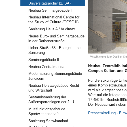
Universitätsarchiv (1. BA)
Neubau Seminargebäude I
Neubau International Centre for
the Study of Culture (GCSC II)
Sanierung Haus A / Audimax
Neues Büro- und Seminargebäude
in der Rathenaustraße
Licher Straße 68 - Energetische
Sanierung
Seminargebäude II
Neubau Zentralbibliot
Neubau Zentralmensa
Campus Kultur- und G
Modernisierung Seminargebäude
Juridicum
Für die zukünftige Ent
eines Komplettneubaus d
Neubau Hörsaalgebäude Recht
wird als viergeschossi
und Wirtschaft
Wert auf die Integratio
Bestandssanierung der
17.450 lfm Buchstellflä
Außensportanlagen der JLU
Der Neubau wird neben 
Multifunktionsgebäude
Pressemitteilung - Ein
Sportwissenschaft
Sanierung Schwimmbad