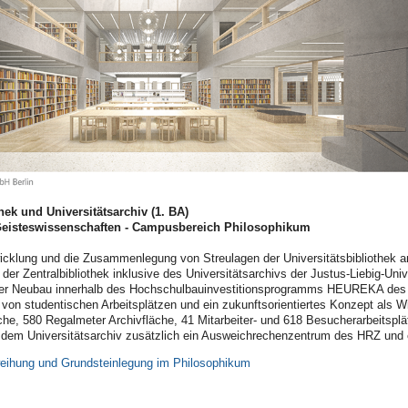
hek und Universitätsarchiv (1. BA)
eisteswissenschaften - Campusbereich Philosophikum
wicklung und die Zusammenlegung von Streulagen der Universitätsbibliothek a
er Zentralbibliothek inklusive des Universitätsarchivs der Justus-Liebig-Un
ger Neubau innerhalb des Hochschulbauinvestitionsprogramms HEUREKA des L
n von studentischen Arbeitsplätzen und ein zukunftsorientiertes Konzept als
che, 580 Regalmeter Archivfläche, 41 Mitarbeiter- und 618 Besucherarbeitspl
dem Universitätsarchiv zusätzlich ein Ausweichrechenzentrum des HRZ und 
weihung und Grundsteinlegung im Philosophikum