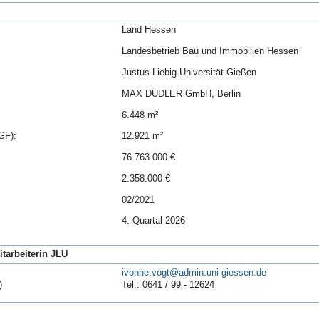
Land Hessen
Landesbetrieb Bau und Immobilien Hessen
Justus-Liebig-Universität Gießen
MAX DUDLER GmbH, Berlin
6.448 m²
GF):
12.921 m²
76.763.000 €
2.358.000 €
02/2021
4. Quartal 2026
tarbeiterin JLU
ivonne.vogt
)
Tel.: 0641 / 99 - 12624