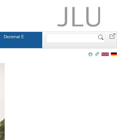
Website
Dezernat E
durchsuchen