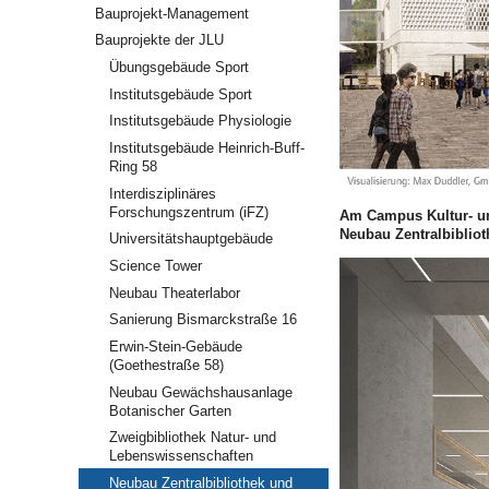
Bauprojekt-Management
Bauprojekte der JLU
Übungsgebäude Sport
Institutsgebäude Sport
Institutsgebäude Physiologie
Institutsgebäude Heinrich-Buff-
Ring 58
Interdisziplinäres
Forschungszentrum (iFZ)
Am Campus Kultur- u
Neubau Zentralbiblioth
Universitätshauptgebäude
Science Tower
Neubau Theaterlabor
Sanierung Bismarckstraße 16
Erwin-Stein-Gebäude
(Goethestraße 58)
Neubau Gewächshausanlage
Botanischer Garten
Zweigbibliothek Natur- und
Lebenswissenschaften
Neubau Zentralbibliothek und