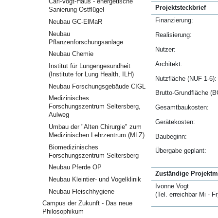
Carl-Vogt-Haus - energetische
Projektsteckbrief
Sanierung Ostflügel
Finanzierung:
Neubau GC-ElMaR
Neubau
Realisierung:
Pflanzenforschungsanlage
Nutzer:
Neubau Chemie
Architekt:
Institut für Lungengesundheit
(Institute for Lung Health, ILH)
Nutzfläche (NUF 1-6):
Neubau Forschungsgebäude CIGL
Brutto-Grundfläche (B
Medizinisches
Forschungszentrum Seltersberg,
Gesamtbaukosten:
Aulweg
Gerätekosten:
Umbau der "Alten Chirurgie" zum
Medizinischen Lehrzentrum (MLZ)
Baubeginn:
Biomedizinisches
Übergabe geplant:
Forschungszentrum Seltersberg
Neubau Pferde OP
Zuständige Projektmi
Neubau Kleintier- und Vogelklinik
Ivonne Vogt
Neubau Fleischhygiene
(Tel. erreichbar Mi - Fr
Campus der Zukunft - Das neue
Philosophikum