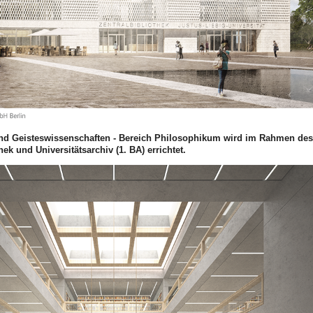
nd Geisteswissenschaften - Bereich Philosophikum wird im Rahmen d
ek und Universitätsarchiv (1. BA) errichtet.