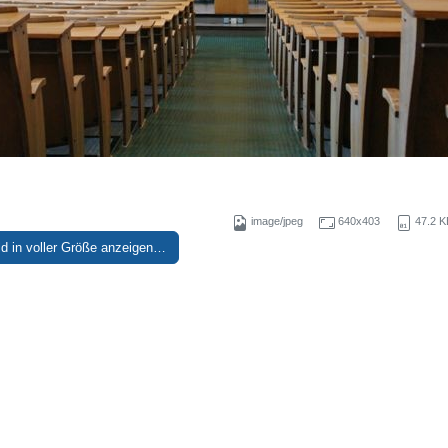
image/jpeg
640x403
47.2 K
ld in voller Größe anzeigen…