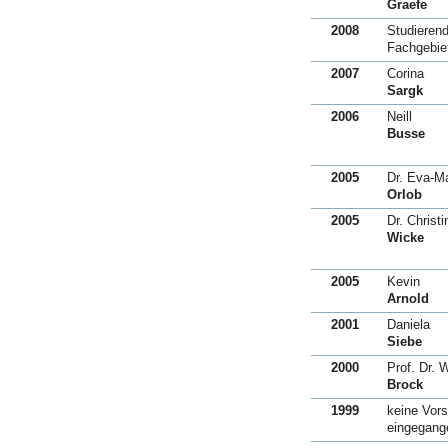
Graefe
2008
Studieren
Fachgebie
2007
Corina
Sargk
2006
Neill
Busse
2005
Dr. Eva-Ma
Orlob
2005
Dr. Christi
Wicke
2005
Kevin
Arnold
2001
Daniela
Siebe
2000
Prof. Dr. W
Brock
1999
keine Vor
eingegang