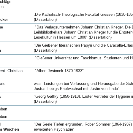
schläge
en
„Die Katholisch-Theologische Fakultät Giessen (1830-1859
cker
(Dissertation)
ne
"Das Verlagsunternehmen Johann Christian Krieger. Die 
Leihbibliothekars Johann Christian Krieger für die Entst
Lesekultur in Hessen um 1800" (Dissertation)
"Die Gießener literarischen Papyri und die Caracalla-Erl
n
(Dissertation)
"Gießener Universität und Faschismus. Studenten und Hoc
ent. Christian
"Albert Jesionek 1870-1933"
rie
wiss. Leistungen bei Verfassung und Herausgabe der Schri
Justus-Liebigs-Briefwechsel mit Justin von Linde"
a
"Georg Gaffky (1850-1918). Erster Vertreter der Hygiene
(Dissertation)
eben
eben
l
"Der Seele Tiefen ergründen. Rober Sommer (1864-1937) 
m Wischen
erweiterten Psychiatrie"