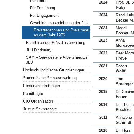
Für Lehre
2024
Prof. Dr. S
Ruby
Für Forschung
2024
Randi Lui
Für Engagement
Becker
M.
Geschichtsauszeichnung der JLU
2024
Magali
Preisträgerinnen und Preisträger
Bossau
M
ab dem Jahr 1976
2023
Anna
Richtlinien der Präsidialverwaltung
Morozova
JLU Dictionary
2022
Peer Mort
SAM – Servicestelle Arbeitsmedizin
Pröve
JLU
2021
Robert
Hochschulpolitische Gruppierungen
Wolff
Studentische Selbstverwaltung
2020
Tom
Sprenger
Personalvertretungen
2015
Dr. Gesine
Beauftragte
Hauer
CIO Organisation
2014
Dr. Thoma
Justus Sekretariate
Kischkel
2011
Annalena
Schmidt
,
2010
Dr. Flora