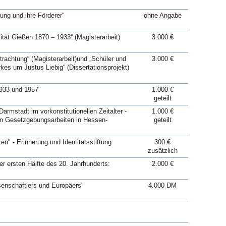
ung und ihre Förderer"
ohne Angabe
tät Gießen 1870 – 1933“ (Magisterarbeit)
3.000 €
trachtung“ (Magisterarbeit)und „Schüler und
3.000 €
kes um Justus Liebig“ (Dissertationsprojekt)
1933 und 1957"
1.000 €
geteilt
rmstadt im vorkonstitutionellen Zeitalter -
1.000 €
en Gesetzgebungsarbeiten in Hessen-
geteilt
" - Erinnerung und Identitätsstiftung
300 €
zusätzlich
er ersten Hälfte des 20. Jahrhunderts:
2.000 €
senschaftlers und Europäers"
4.000 DM