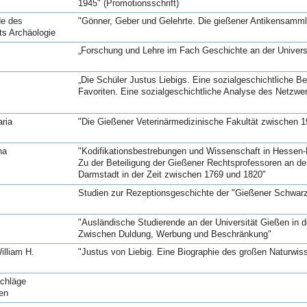
1945" (Promotionsschrift)
de des
"Gönner, Geber und Gelehrte. Die gießener Antikensamml
ts Archäologie
„Forschung und Lehre im Fach Geschichte an der Universi
„Die Schüler Justus Liebigs. Eine sozialgeschichtliche Be
Favoriten. Eine sozialgeschichtliche Analyse des Netzwer
ria
"Die Gießener Veterinärmedizinische Fakultät zwischen 
na
"Kodifikationsbestrebungen und Wissenschaft in Hessen-Da
Zu der Beteiligung der Gießener Rechtsprofessoren an d
Darmstadt in der Zeit zwischen 1769 und 1820"
Studien zur Rezeptionsgeschichte der "Gießener Schwarzen
"Ausländische Studierende an der Universität Gießen in d
Zwischen Duldung, Werbung und Beschränkung"
illiam H.
"Justus von Liebig. Eine Biographie des großen Naturwis
schläge
en