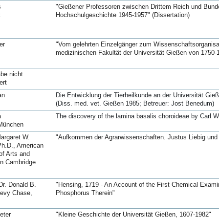
s
"Gießener Professoren zwischen Drittem Reich und Bunde
Hochschulgeschichte 1945-1957" (Dissertation)
er
"Vom gelehrten Einzelgänger zum Wissenschaftsorganisato
medizinischen Fakultät der Universität Gießen von 1750-1
be nicht
ert
an
Die Entwicklung der Tierheilkunde an der Universität Gi
(Diss. med. vet. Gießen 1985; Betreuer: Jost Benedum)
a
The discovery of the lamina basalis choroideae by Carl 
 München
Margaret W.
"Aufkommen der Agrarwissenschaften. Justus Liebig und
Ph.D., American
f Arts and
in Cambridge
Dr. Donald B.
"Hensing, 1719 - An Account of the First Chemical Examin
hevy Chase,
Phosphorus Therein"
eter
"Kleine Geschichte der Universität Gießen, 1607-1982"