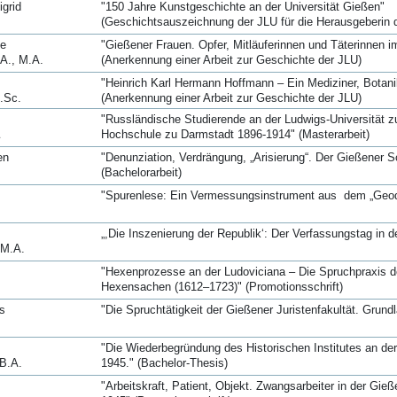
igrid
"150 Jahre Kunstgeschichte an der Universität Gießen"
(Geschichtsauszeichnung der JLU für die Herausgeberi
se
"Gießener Frauen. Opfer, Mitläuferinnen und Täterinnen 
A., M.A.
(Anerkennung einer Arbeit zur Geschichte der JLU)
"Heinrich Karl Hermann Hoffmann – Ein Mediziner, Botani
.Sc.
(Anerkennung einer Arbeit zur Geschichte der JLU)
"Russländische Studierende an der Ludwigs-Universität 
Hochschule zu Darmstadt 1896-1914" (Masterarbeit)
en
"Denunziation, Verdrängung, „Arisierung“. Der Gießener 
(Bachelorarbeit)
"Spurenlese: Ein Vermessungsinstrument aus dem „Geodä
„,Die Inszenierung der Republik‘: Der Verfassungstag in d
M.A.
"Hexenprozesse an der Ludoviciana – Die Spruchpraxis der
Hexensachen (1612–1723)" (Promotionsschrift)
s
"Die Spruchtätigkeit der Gießener Juristenfakultät. Grundl
"Die Wiederbegründung des Historischen Institutes an der
 B.A.
1945." (Bachelor-Thesis)
"Arbeitskraft, Patient, Objekt. Zwangsarbeiter in der Gi