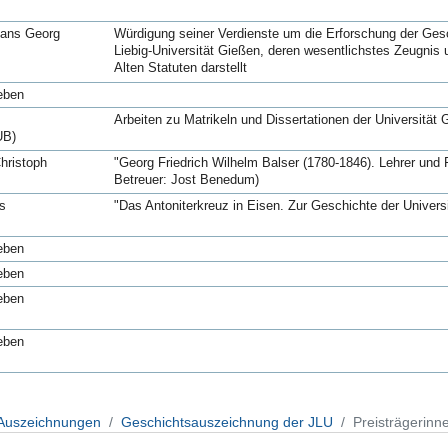
Hans Georg
Würdigung seiner Verdienste um die Erforschung der Gesc
Liebig-Universität Gießen, deren wesentlichstes Zeugnis 
Alten Statuten darstellt
eben
Arbeiten zu Matrikeln und Dissertationen der Universität 
UB)
hristoph
"Georg Friedrich Wilhelm Balser (1780-1846). Lehrer und F
Betreuer: Jost Benedum)
s
"Das Antoniterkreuz in Eisen. Zur Geschichte der Univer
eben
eben
eben
eben
 Auszeichnungen
Geschichtsauszeichnung der JLU
Preisträgerinn