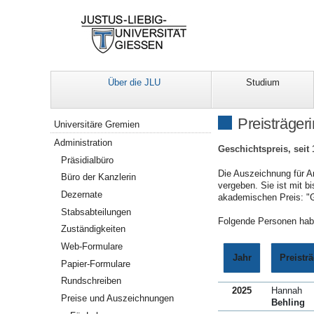
Über die JLU
Studium
Navigation
Preisträger
Universitäre Gremien
Administration
Geschichtspreis, seit
Präsidialbüro
Die Auszeichnung für Ar
Büro der Kanzlerin
vergeben. Sie ist mit b
Dezernate
akademischen Preis: "
Stabsabteilungen
Folgende Personen habe
Zuständigkeiten
Web-Formulare
Jahr
Preistr
Papier-Formulare
Rundschreiben
2025
Hannah
Preise und Auszeichnungen
Behling