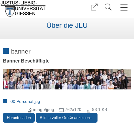
Über die JLU
banner
Banner Beschäftigte
00 Personal.jpg
image/jpeg
762x120
93.1 KB
Herunterladen
Bild in voller Größe anzeigen…