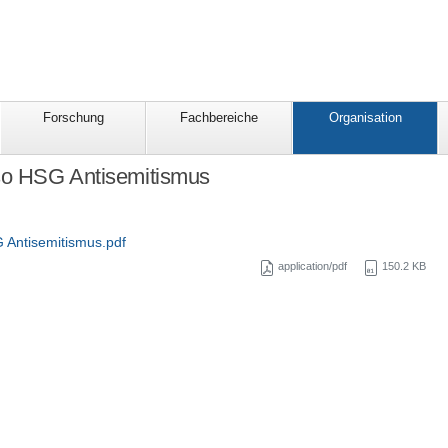
Forschung
Fachbereiche
Organisation
o HSG Antisemitismus
Antisemitismus.pdf
application/pdf
150.2 KB