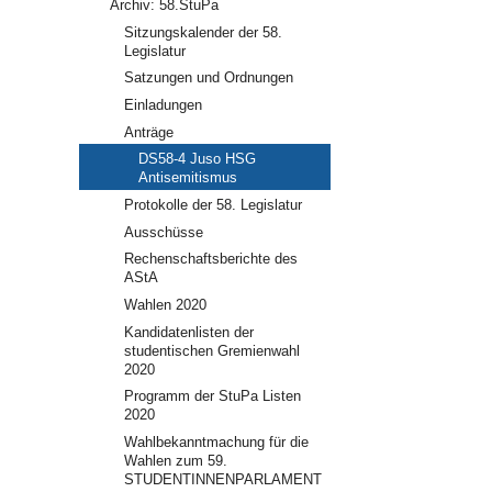
Archiv: 58.StuPa
Sitzungskalender der 58.
Legislatur
Satzungen und Ordnungen
Einladungen
Anträge
DS58-4 Juso HSG
Antisemitismus
Protokolle der 58. Legislatur
Ausschüsse
Rechenschaftsberichte des
AStA
Wahlen 2020
Kandidatenlisten der
studentischen Gremienwahl
2020
Programm der StuPa Listen
2020
Wahlbekanntmachung für die
Wahlen zum 59.
STUDENTINNENPARLAMENT