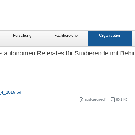
Forschung
Fachbereiche
Organisation
 autonomen Referates für Studierende mit Behi
_4_2015.pdf
application/pdf
86.1 KB