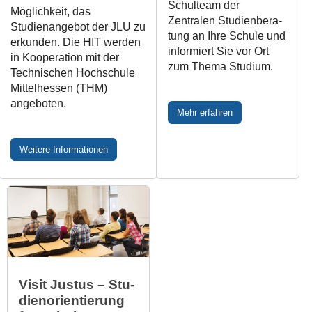
Schulteam der
Möglichkeit, das
Zentralen Stu­di­en­be­ra­
Studienangebot der JLU zu
tung an Ihre Schule und
erkunden. Die HIT werden
informiert Sie vor Ort
in Kooperation mit der
zum Thema Studium.
Technischen Hochschule
Mittelhessen (THM)
angeboten.
Mehr erfahren
Weitere Informationen
Visit Justus –
Stu­
di­en­ori­en­tie­rung