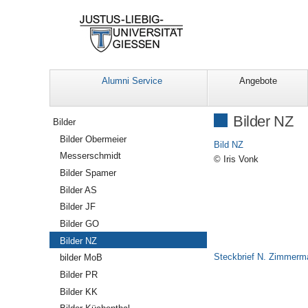
Alumni Service
Angebote
Navigation
Bilder NZ
Bilder
Bilder Obermeier
Bild NZ
Messerschmidt
© Iris Vonk
Bilder Spamer
Bilder AS
Bilder JF
Bilder GO
Bilder NZ
Steckbrief N. Zimmerm
bilder MoB
Bilder PR
Bilder KK