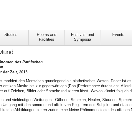
Studies
Rooms and
Festivals and
Events
Facilities
Symposia
 Mund
hänomen des Pathischen.
nn.
 der Zeit, 2013.
 markiert den Menschen grundlegend als aisthetisches Wesen. Daher ist es 
r antiken Maske bis zur gegenwärtigen (Pop-)Performance durchzieht. Allerdi
der auf Zeichen, Bilder oder Sprache reduzieren lässt. Wovon kündet folglich
igen und vieldeutigen Weitungen - Gähnen, Schreien, Heulen, Staunen, Sprech
n Umgang mit den sonoren und affektiven Registern des Subjekts und etabliert
ahlreiche Abbildungen bieten zudem eine kleine Phänomenologie des offenen