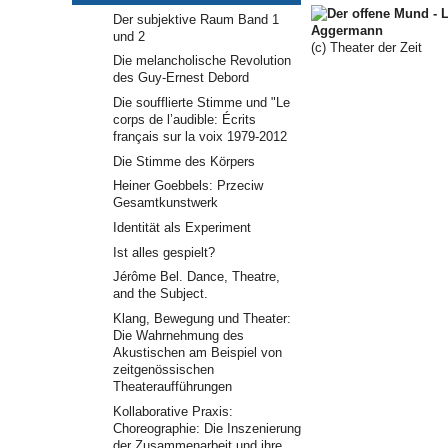
Der subjektive Raum Band 1
und 2
(c) Theater der Zeit
Die melancholische Revolution
des Guy-Ernest Debord
Die soufflierte Stimme und "Le
corps de l’audible: Écrits
français sur la voix 1979-2012
Die Stimme des Körpers
Heiner Goebbels: Przeciw
Gesamtkunstwerk
Identität als Experiment
Ist alles gespielt?
Jérôme Bel. Dance, Theatre,
and the Subject.
Klang, Bewegung und Theater:
Die Wahrnehmung des
Akustischen am Beispiel von
zeitgenössischen
Theateraufführungen
Kollaborative Praxis:
Choreographie: Die Inszenierung
der Zusammenarbeit und ihre