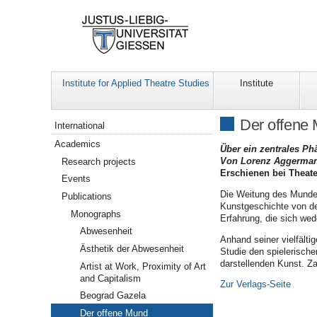
Institute for Applied Theatre Studies
Institute
Navigation
Der offene
International
Academics
Über ein zentrales P
Von Lorenz Aggerma
Research projects
Erschienen bei Theater
Events
Die Weitung des Mundes
Publications
Kunstgeschichte von de
Monographs
Erfahrung, die sich we
Abwesenheit
Anhand seiner vielfält
Ästhetik der Abwesenheit
Studie den spielerische
darstellenden Kunst. Z
Artist at Work, Proximity of Art
and Capitalism
Zur Verlags-Seite
Beograd Gazela
Der offene Mund