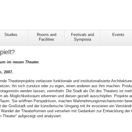
Studies
Rooms and
Festivals and
Events
Facilities
Symposia
pielt?
aum im neuen Theater.
, 2007.
de Theaterprojekte verlassen funktionale und institutionalisierte Architekture
tzen, ihn sich zunutze oder zu eigen, einen anderen aus ihm machen. Produk
rotagonistin werden lassen, vermitteln: Die Stadt als Ort des Theaters ist me
m als Möglichkeitsraum erkennen und diesen gezielt ausschöpfen. Projekte a
en Raum. Sie eröffnen Perspektiven, machen Wahrnehmungsmechanismen bewu
t der Großstadt und der künstlerische Umgang mit ihr evozieren ein Verständ
n Wandel der Theaterformen und versehen mit Gedanken zur Entwicklung der 
 Theater“ aufgezeigt und analysiert.