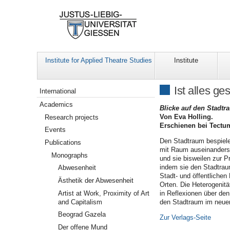
Institute for Applied Theatre Studies
Institute
Navigation
Ist alles ges
International
Academics
Blicke auf den Stadtr
Von Eva Holling.
Research projects
Erschienen bei Tectum
Events
Den Stadtraum bespielen
Publications
mit Raum auseinanderse
Monographs
und sie bisweilen zur P
indem sie den Stadtrau
Abwesenheit
Stadt- und öffentlich
Ästhetik der Abwesenheit
Orten. Die Heterogenitä
Artist at Work, Proximity of Art
in Reflexionen über de
and Capitalism
den Stadtraum im neuen
Beograd Gazela
Zur Verlags-Seite
Der offene Mund