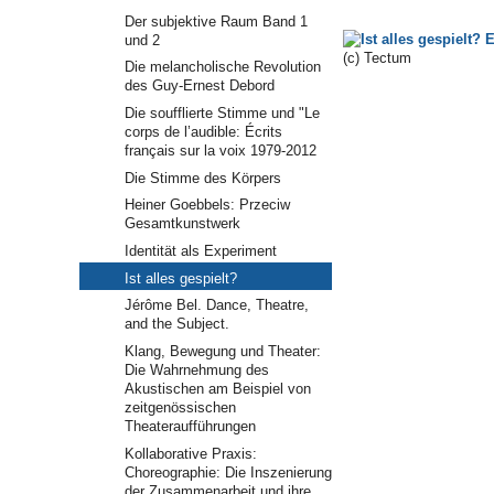
Der subjektive Raum Band 1
und 2
(c) Tectum
Die melancholische Revolution
des Guy-Ernest Debord
Die soufflierte Stimme und "Le
corps de l’audible: Écrits
français sur la voix 1979-2012
Die Stimme des Körpers
Heiner Goebbels: Przeciw
Gesamtkunstwerk
Identität als Experiment
Ist alles gespielt?
Jérôme Bel. Dance, Theatre,
and the Subject.
Klang, Bewegung und Theater:
Die Wahrnehmung des
Akustischen am Beispiel von
zeitgenössischen
Theateraufführungen
Kollaborative Praxis:
Choreographie: Die Inszenierung
der Zusammenarbeit und ihre