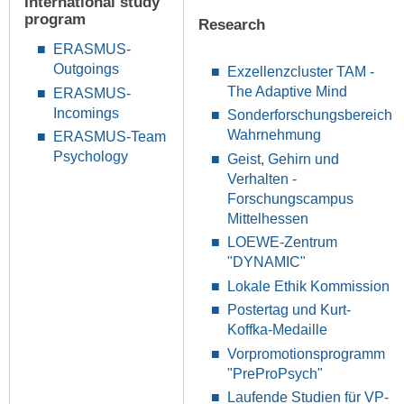
International study
program
Research
ERASMUS-
Outgoings
Exzellenzcluster TAM -
The Adaptive Mind
ERASMUS-
Incomings
Sonderforschungsbereich
Wahrnehmung
ERASMUS-Team
Psychology
Geist, Gehirn und
Verhalten -
Forschungscampus
Mittelhessen
LOEWE-Zentrum
"DYNAMIC"
Lokale Ethik Kommission
Postertag und Kurt-
Koffka-Medaille
Vorpromotionsprogramm
"PreProPsych"
Laufende Studien für VP-