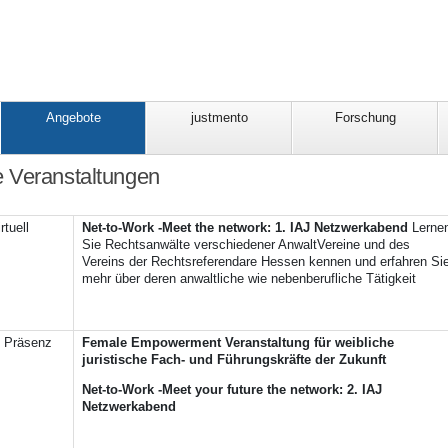
Angebote
justmento
Forschung
 Veranstaltungen
rtuell
Net-to-Work -Meet the network: 1. IAJ Netzwerkabend
Lerne
Sie Rechtsanwälte verschiedener AnwaltVereine und des
Vereins der Rechtsreferendare Hessen kennen und erfahren Si
mehr über deren anwaltliche wie nebenberufliche Tätigkeit
n Präsenz
Female Empowerment Veranstaltung für weibliche
juristische Fach- und Führungskräfte der Zukunft
Net-to-Work -Meet your future the network: 2. IAJ
Netzwerkabend