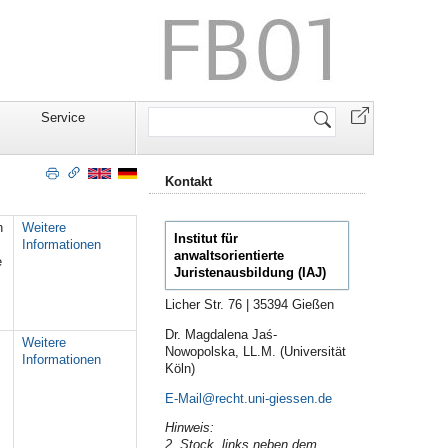
Website
Service
durchsuchen
Kontakt
n
Weitere
Institut für
Informationen
anwaltsorientierte
e
Juristenausbildung (IAJ)
Licher Str. 76 | 35394 Gießen
Dr. Magdalena Jaś-
Weitere
Nowopolska, LL.M. (Universität
Informationen
Köln)
E-Mail
Hinweis:
2. Stock, links neben dem