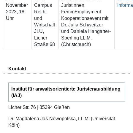
November
Campus
Juristinnen,
Informa
2023, 18
Recht
FemmEmployment
Uhr
und
Kooperationsevent mit
Wirtschaft
Dr. Julia Schweitzer
JLU,
und Daniela Hangarter-
Licher
Sperling LL.M.
Straße 68
(Christchurch)
Kontakt
Institut für anwaltsorientierte Juristenausbildung
(IAJ)
Licher Str. 76 | 35394 Gießen
Dr. Magdalena Jaś-Nowopolska, LL.M. (Universität
Köln)