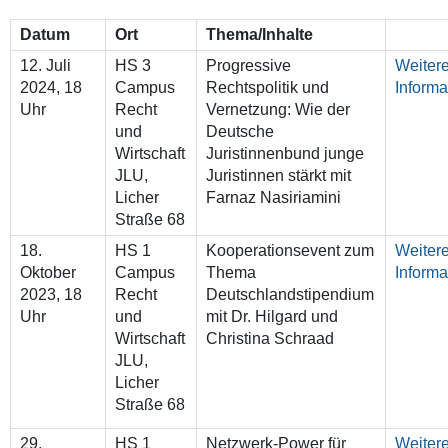
Datum
Ort
Thema/Inhalte
12. Juli
HS 3
Progressive
Weiter
2024, 18
Campus
Rechtspolitik und
Informa
Uhr
Recht
Vernetzung: Wie der
und
Deutsche
Wirtschaft
Juristinnenbund junge
JLU,
Juristinnen stärkt mit
Licher
Farnaz Nasiriamini
Straße 68
18.
HS 1
Kooperationsevent zum
Weiter
Oktober
Campus
Thema
Informa
2023, 18
Recht
Deutschlandstipendium
Uhr
und
mit Dr. Hilgard und
Wirtschaft
Christina Schraad
JLU,
Licher
Straße 68
29.
HS 1
Netzwerk-Power für
Weiter