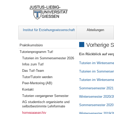
Institut für Erziehungswissenschaft
Abteilungen
Navigation
Vorherige 
Praktikumsbüro
Tutorienprogramm Tut!
Ein Rückblick auf ver
Tutorien im Sommersemester 2026
Tutorien im Winterseme
Infos zum Tut!
Das Tut!-Team
Tutorien im Sommerse
Tutor/Tutorin werden
Tutorien im Winterseme
Peer-Mentoring (AB)
Sommersemester 2021
Kontakt
Tutorien vergangener Semester
Wintersemester 2020/2
AG studentisch organisierte und
Sommersemester 2020
selbstbestimmte Lehrformate
homepagearchiv
Wintersemester 2019/2