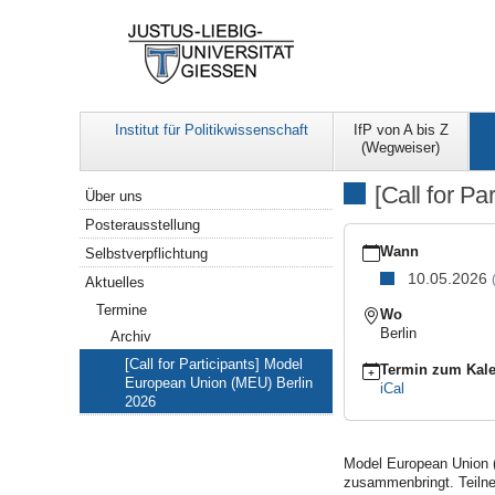
Institut für Politikwissenschaft
IfP von A bis Z
(Wegweiser)
Navigation
[Call for P
Über uns
Posterausstellung
https://www.uni-
giessen.de/de/fbz/fb03/i
Wann
Selbstverpflichtung
uns/aktuelles/termine/
10.05.2026
Aktuelles
[Call
Termine
for
Wo
Participants]
Berlin
Archiv
Model
[Call for Participants] Model
European
Termin zum Kale
European Union (MEU) Berlin
Union
iCal
2026
(MEU)
Berlin
2026
Model European Union (M
2026-
zusammenbringt. Teilne
05-