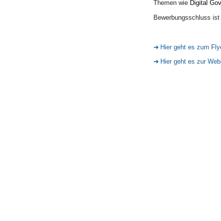
Themen wie
Digital G
10T00:00:00+02:00
2026-
Bewerbungsschluss ist 
05-
10T23:59:59+02:00
Hier geht es zum Fly
Hier geht es zur Web