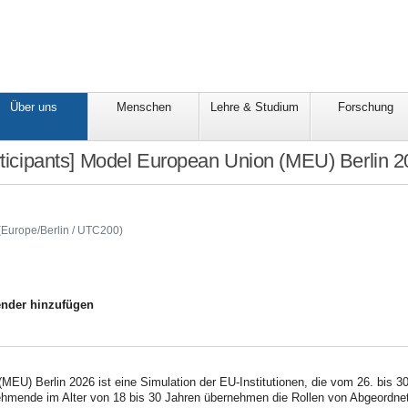
Über uns
Menschen
Lehre & Studium
Forschung
articipants] Model European Union (MEU) Berlin 
nstitutefb03/ifp/ueber-
archiv/meub2026
(Europe/Berlin / UTC200)
nder hinzufügen
EU) Berlin 2026 ist eine Simulation der EU-Institutionen, die vom 26. bis 3
hmende im Alter von 18 bis 30 Jahren übernehmen die Rollen von Abgeordneten,