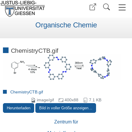
Organische Chemie
ChemistryCTB.gif
ChemistryCTB.gif
image/gif
400x88
7.1 KB
Herunterladen
Bild in voller Größe anzeigen…
Zentrum für