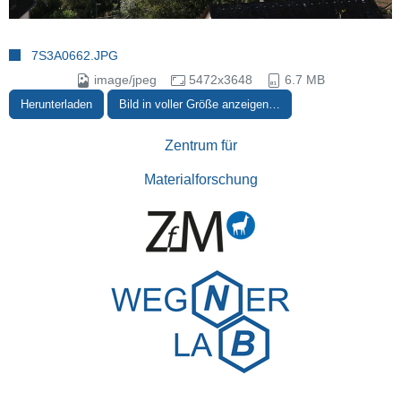
7S3A0662.JPG
image/jpeg
5472x3648
6.7 MB
Herunterladen
Bild in voller Größe anzeigen…
Zentrum für
Materialforschung