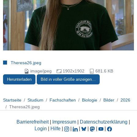
Theresa26.jpeg
image/jpeg
1902x1902
681.6 KB
Herunterladen
Bild in voller Größe anzeigen…
Startseite
Studium
Fachschaften
Biologie
Bilder
2026
Theresa26.jpeg
Barrierefreiheit
|
Impressum
|
Datenschutzerklärung
|
Login
|
Hilfe
|
|
|
|
|
|