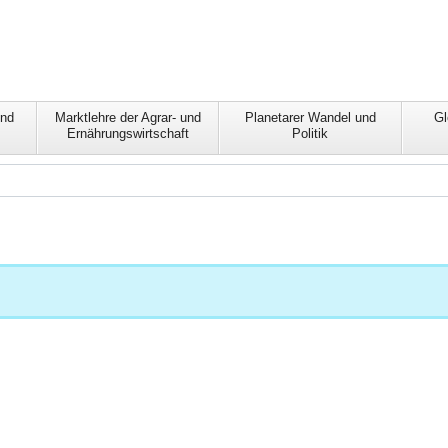
und
Marktlehre der Agrar- und
Planetarer Wandel und
Gl
Ernährungswirtschaft
Politik