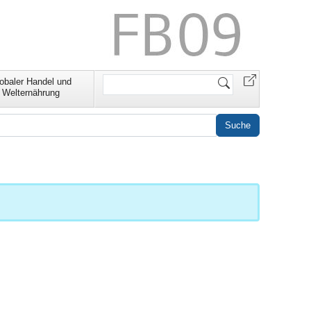
Website
obaler Handel und
durchsuchen
Welternährung