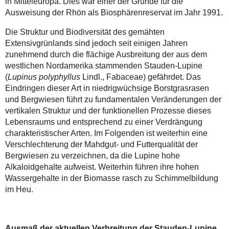
in Mitteleuropa. Dies war einer der Gründe für die
Ausweisung der Rhön als Biosphärenreservat im Jahr 1991.
Die Struktur und Biodiversität des gemähten
Extensivgrünlands sind jedoch seit einigen Jahren
zunehmend durch die flächige Ausbreitung der aus dem
westlichen Nordamerika stammenden Stauden-Lupine
(
Lupinus polyphyllus
Lindl., Fabaceae) gefährdet. Das
Eindringen dieser Art in niedrigwüchsige Borstgrasrasen
und Bergwiesen führt zu fundamentalen Veränderungen der
vertikalen Struktur und der funktionellen Prozesse dieses
Lebensraums und entsprechend zu einer Verdrängung
charakteristischer Arten. Im Folgenden ist weiterhin eine
Verschlechterung der Mahdgut- und Futterqualität der
Bergwiesen zu verzeichnen, da die Lupine hohe
Alkaloidgehalte aufweist. Weiterhin führen ihre hohen
Wassergehalte in der Biomasse rasch zu Schimmelbildung
im Heu.
Ausmaß der aktuellen Verbreitung der Stauden-Lupine