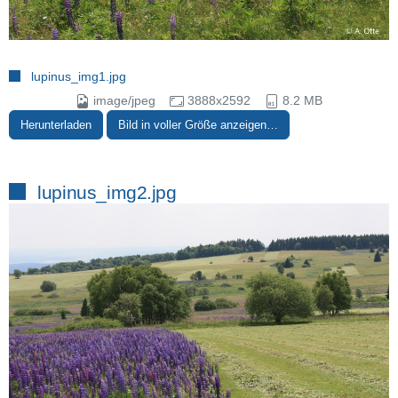
lupinus_img1.jpg
image/jpeg
3888x2592
8.2 MB
Herunterladen
Bild in voller Größe anzeigen…
lupinus_img2.jpg