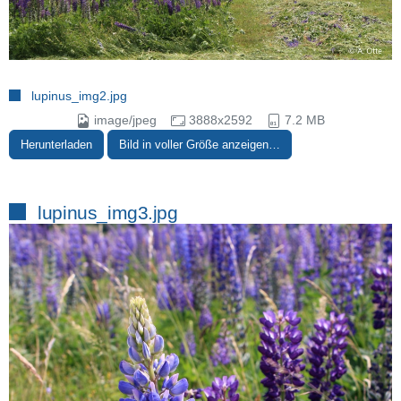
lupinus_img2.jpg
image/jpeg
3888x2592
7.2 MB
Herunterladen
Bild in voller Größe anzeigen…
lupinus_img3.jpg