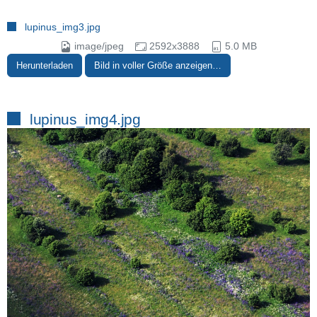
lupinus_img3.jpg
image/jpeg
2592x3888
5.0 MB
Herunterladen
Bild in voller Größe anzeigen…
lupinus_img4.jpg