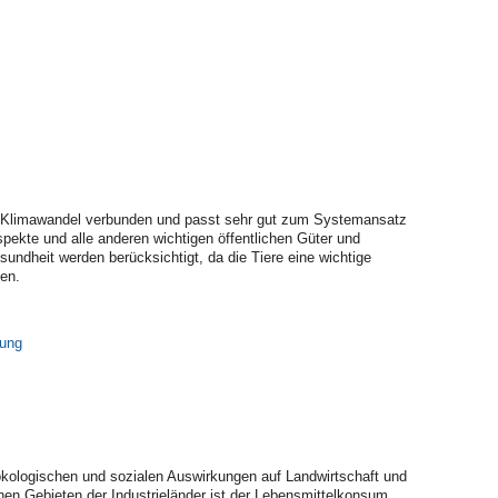
n Klimawandel verbunden und passt sehr gut zum Systemansatz
ekte und alle anderen wichtigen öffentlichen Güter und
undheit werden berücksichtigt, da die Tiere eine wichtige
en.
rung
kologischen und sozialen Auswirkungen auf Landwirtschaft und
hen Gebieten der Industrieländer ist der Lebensmittelkonsum