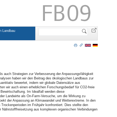
Website
en Landbau
durchsuchen
als auch Strategien zur Verbesserung der Anpassungsfähigkeit
analysen haben wir den Beitrag des ökologischen Landbaus zur
itativ bewertet, indem wir globale Datensätze aus
erten wir auch einen erheblichen Forschungsbedarf für CO2-freie
Bewirtschaftung. Im Idealfall werden diese
n der Landwirte als On-Farm-Versuche, um die Wirkung zu
spekt der Anpassung an Klimawandel und Wetterextreme. In den
Trockenperioden im Frühjahr konfrontiert. Dies stellte den
er Nährstofffreisetzung aus komplexen organischen Verbindungen