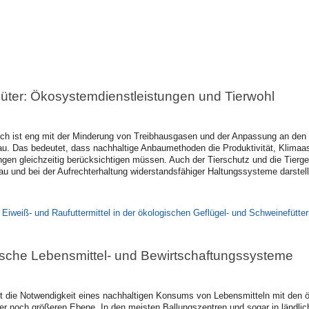
Güter: Ökosystemdienstleistungen und Tierwohl
ich ist eng mit der Minderung von Treibhausgasen und der Anpassung an de
u. Das bedeutet, dass nachhaltige Anbaumethoden die Produktivität, Klimaasp
en gleichzeitig berücksichtigen müssen. Auch der Tierschutz und die Tierges
 und bei der Aufrechterhaltung widerstandsfähiger Haltungssysteme darstell
Eiweiß- und Raufuttermittel in der ökologischen Geflügel- und Schweinefütte
sche Lebensmittel- und Bewirtschaftungssysteme
 die Notwendigkeit eines nachhaltigen Konsums von Lebensmitteln mit den ö
er noch größeren Ebene. In den meisten Ballungszentren und sogar in ländlic