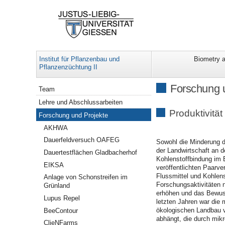
Institut für Pflanzenbau und
Biometry a
Pflanzenzüchtung II
Navigation
Forschung 
Team
Lehre und Abschlussarbeiten
Produktivitä
Forschung und Projekte
AKHWA
Dauerfeldversuch OAFEG
Sowohl die Minderung d
der Landwirtschaft an 
Dauertestflächen Gladbacherhof
Kohlenstoffbindung im
EIKSA
veröffentlichten Paarve
Flussmittel und Kohlen
Anlage von Schonstreifen im
Forschungsaktivitäten 
Grünland
erhöhen und das Bewuss
Lupus Repel
letzten Jahren war die 
ökologischen Landbau v
BeeContour
abhängt, die durch mik
ClieNFarms