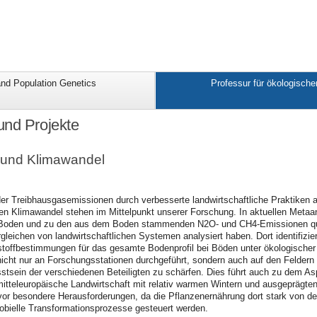
nd Population Genetics
Professur für ökologisch
und Projekte
t und Klimawandel
er Treibhausgasemissionen durch verbesserte landwirtschaftliche Praktiken 
den Klimawandel stehen im Mittelpunkt unserer Forschung. In aktuellen Meta
 Boden und zu den aus dem Boden stammenden N2O- und CH4-Emissionen quant
rgleichen von landwirtschaftlichen Systemen analysiert haben. Dort identifizi
stoffbestimmungen für das gesamte Bodenprofil bei Böden unter ökologischer 
nicht nur an Forschungsstationen durchgeführt, sondern auch auf den Felder
tsein der verschiedenen Beteiligten zu schärfen. Dies führt auch zu dem A
mitteleuropäische Landwirtschaft mit relativ warmen Wintern und ausgeprägten 
or besondere Herausforderungen, da die Pflanzenernährung dort stark von d
robielle Transformationsprozesse gesteuert werden.