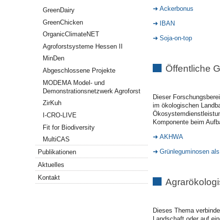
Ackerbonus
GreenDairy
GreenChicken
IBAN
OrganicClimateNET
Soja-on-top
Agroforstsysteme Hessen II
MinDen
Öffentliche 
Abgeschlossene Projekte
MODEMA Model- und
Demonstrationsnetzwerk Agroforst
Dieser Forschungsbere
ZirKuh
im ökologischen Landba
Ökosystemdienstleistung
I-CRO-LIVE
Komponente beim Aufbau
Fit for Biodiversity
AKHWA
MultiCAS
Grünleguminosen als 
Publikationen
Aktuelles
Kontakt
Agrarökologi
Dieses Thema verbindet
Landschaft oder auf ein