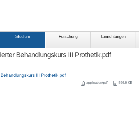
Studium
Forschung
Einrichtungen
grierter Behandlungskurs III Prothetik.pdf
er Behandlungskurs III Prothetik.pdf
application/pdf
596.9 KB