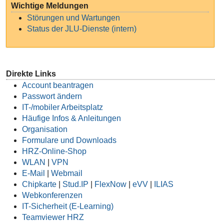
Wichtige Meldungen
Störungen und Wartungen
Status der JLU-Dienste (intern)
Direkte Links
Account beantragen
Passwort ändern
IT-/mobiler Arbeitsplatz
Häufige Infos & Anleitungen
Organisation
Formulare und Downloads
HRZ-Online-Shop
WLAN
|
VPN
E-Mail
|
Webmail
Chipkarte
|
Stud.IP
|
FlexNow
|
eVV
|
ILIAS
Webkonferenzen
IT-Sicherheit (E-Learning)
Teamviewer HRZ