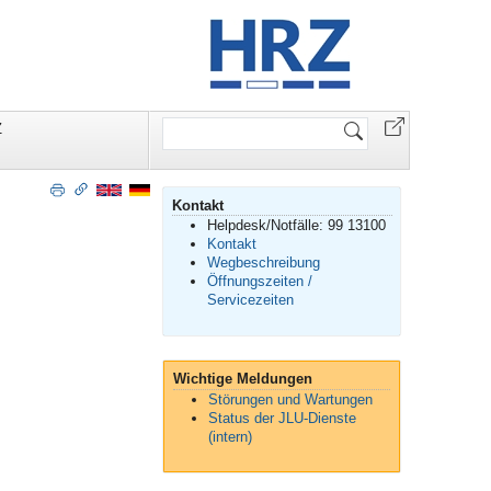
Website
Z
durchsuchen
Kontakt
Helpdesk/Notfälle: 99 13100
Kontakt
Wegbeschreibung
Öffnungszeiten /
Servicezeiten
Wichtige Meldungen
Störungen und Wartungen
Status der JLU-Dienste
(intern)