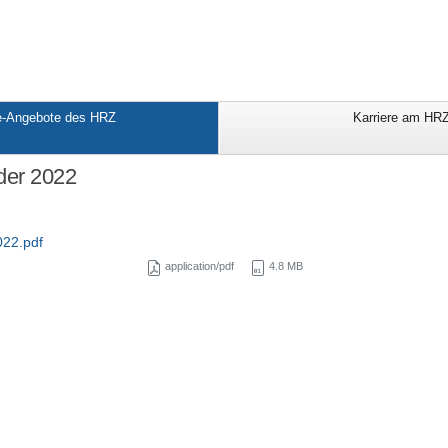
e-Angebote des HRZ
Karriere am HR
der 2022
22.pdf
application/pdf
4.8 MB