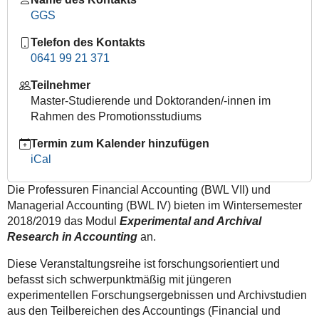
in
GGS
experimentelle
Telefon des Kontakts
Forschung
0641 99 21 371
2018-
11-
Teilnehmer
06T13:00:00+01:00
Master-Studierende und Doktoranden/-innen im
2018-
Rahmen des Promotionsstudiums
11-
Termin zum Kalender hinzufügen
06T16:00:00+01:00
iCal
Veranstaltung
im
Die Professuren Financial Accounting (BWL VII) und
Rahmen
Managerial Accounting (BWL IV) bieten im Wintersemester
der
2018/2019 das Modul
Experimental and Archival
Veranstaltungsreihe
Research in Accounting
an.
des
Moduls
Diese Veranstaltungsreihe ist forschungsorientiert und
im
befasst sich schwerpunktmäßig mit jüngeren
Master-
experimentellen Forschungsergebnissen und Archivstudien
und
aus den Teilbereichen des Accountings (Financial und