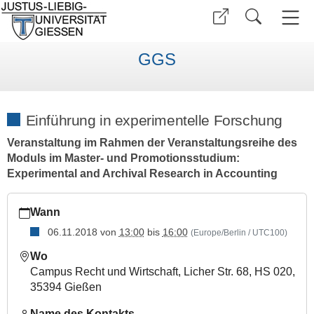
GGS
Einführung in experimentelle Forschung
Veranstaltung im Rahmen der Veranstaltungsreihe des
Moduls im Master- und Promotionsstudium:
Experimental and Archival Research in Accounting
https://www.uni-
Wann
giessen.de/de/fbz/zentren/ggs/veranstaltungen/curriculum/arc
18-
06.11.2018
von
13:00
bis
16:00
(Europe/Berlin / UTC100)
19/einfuehrung-
Wo
in-
Campus Recht und Wirtschaft, Licher Str. 68, HS 020,
experimentelle-
35394 Gießen
forschung
Einführung
Name des Kontakts