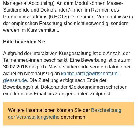
Promotionsstudium:
Managerial Accounting). An dem Modul können Master-
Experimental
Studierende und Doktoranden/-innen im Rahmen des
and
Promotionsstudiums (6 ECTS) teilnehmen. Vorkenntnisse in
Archival
der empirischen Forschung sind nicht notwendig, sondern
Research
werden im Kurs vermittelt.
in
Accounting
Bitte beachten Sie:
Aufgrund der interaktiven Kursgestaltung ist die Anzahl der
Teilnehmer/-innen beschränkt. Eine Bewerbung ist bis zum
30.07.2018
möglich. Masterstudierende senden dafür einen
aktuellen Notenauszug an
karina.raith@wirtschaft.uni-
giessen.de
. Die Zuteilung erfolgt nach Ende der
Bewerbungsfrist. Doktoranden/Doktorandinnen schreiben
eine formlose Email bis zum genannten Zeitpunkt.
Weitere Informationen können Sie der
Beschreibung
der Veranstaltungsreihe
entnehmen.