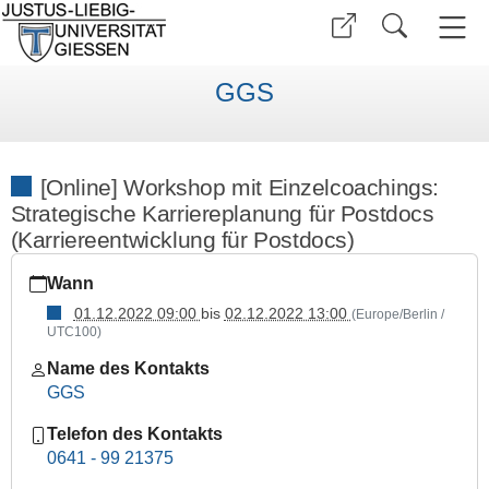
GGS
[Online] Workshop mit Einzelcoachings:
Strategische Karriereplanung für Postdocs
(Karriereentwicklung für Postdocs)
https://www.uni-
Wann
giessen.de/de/fbz/zentren/ggs/veranstaltungen/index_html/W
23/online-
01.12.2022 09:00
bis
02.12.2022 13:00
(Europe/Berlin /
UTC100)
workshop-
mit-
Name des Kontakts
einzelcoachings-
GGS
strategische-
karriereplanung-
Telefon des Kontakts
fuer-
0641 - 99 21375
postdocs-