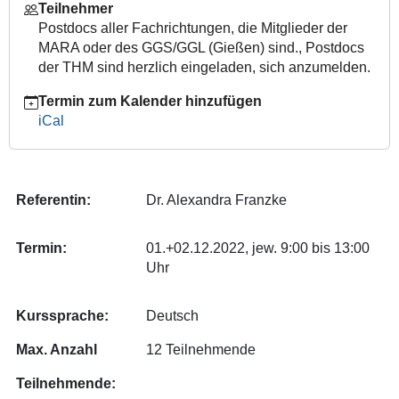
Teilnehmer
karriereentwicklung-
Postdocs aller Fachrichtungen, die Mitglieder der
fuer-
MARA oder des GGS/GGL (Gießen) sind.
,
Postdocs
postdocs
der THM sind herzlich eingeladen, sich anzumelden.
[Online]
Workshop
Termin zum Kalender hinzufügen
mit
iCal
Einzelcoachings:
Strategische
Karriereplanung
für
Referentin:
Dr. Alexandra Franzke
Postdocs
(Karriereentwicklung
Termin:
01.+02.12.2022, jew. 9:00 bis 13:00
für
Uhr
Postdocs)
2022-
12-
Kurssprache:
Deutsch
01T09:00:00+01:00
Max. Anzahl
12 Teilnehmende
2022-
12-
Teilnehmende:
02T13:00:00+01:00