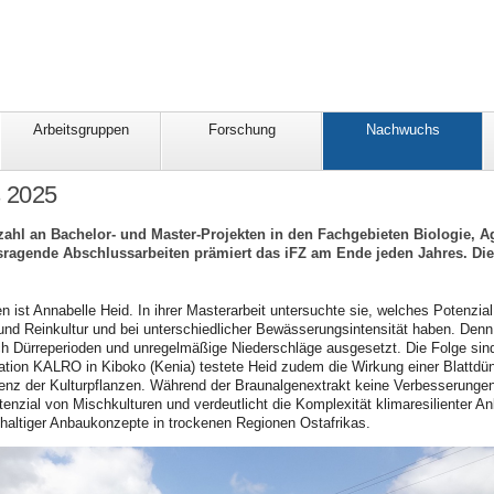
Arbeitsgruppen
Forschung
Nachwuchs
s 2025
zahl an Bachelor- und Master-Projekten in den Fachgebieten Biologie, 
sragende Abschlussarbeiten prämiert das iFZ am Ende jeden Jahres. Die
en ist Annabelle Heid. In ihrer Masterarbeit untersuchte sie, welches Potenz
und Reinkultur und bei unterschiedlicher Bewässerungsintensität haben. Den
h Dürreperioden und unregelmäßige Niederschläge ausgesetzt. Die Folge si
tion KALRO in Kiboko (Kenia) testete Heid zudem die Wirkung einer Blattdüng
ienz der Kulturpflanzen. Während der Braunalgenextrakt keine Verbesserungen
otenzial von Mischkulturen und verdeutlicht die Komplexität klimaresilienter An
haltiger Anbaukonzepte in trockenen Regionen Ostafrikas.