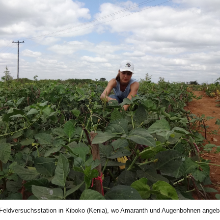
 Feldversuchsstation in Kiboko (Kenia), wo Amaranth und Augenbohnen angeb