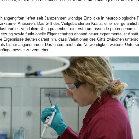
langengiften liefert seit Jahrzehnten wichtige Einblicke in neurobiologisch
irksamer Antiseren. Das Gift des Vielgebänderten Kraits, einer der gefährli
asterarbeit von Lilien Uhrig präsentiert die erste umfassende proteogenomisc
zung sowie funktionelle Eigenschaften anhand neuer experimenteller Ansätz
e Ergebnisse deuten darauf hin, dass Variationen des Gifts zwischen untersch
n als bisher angenommen. Das unterstreicht die Notwendigkeit weiterer Unte
hänge besser zu verstehen.