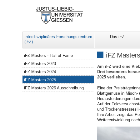
Interdisziplinäres Forschungszentrum
Das iFZ
(iFZ)
Navigation
iFZ Master
iFZ Masters - Hall of Fame
iFZ Masters 2023
Am iFZ wird eine Viel
Drei besonders herau
iFZ Masters 2024
2025 verliehen.
iFZ Masters 2025
iFZ Masters 2026 Ausschreibung
Eine der Preisträgerinn
Blattgemüse in Misch- 
Herausforderungen durc
Auf der Feldversuchssta
und Trockenstressresil
Ihre Arbeit zeigt das P
Weiterentwicklung nach