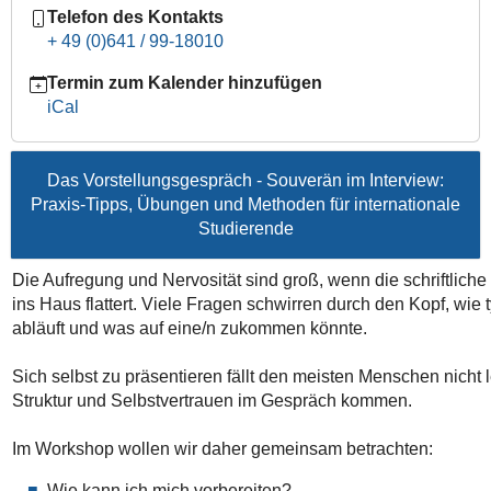
Telefon des Kontakts
im
+ 49 (0)641 / 99-18010
Interview:
Praxis-
Termin zum Kalender hinzufügen
Tipps,
iCal
Übungen
und
Methoden
Das Vorstellungsgespräch - Souverän im Interview:
für
Praxis-Tipps, Übungen und Methoden für internationale
internationale
Studierende
Studierende
2026-
Die Aufregung und Nervosität sind groß, wenn die schriftlic
06-
ins Haus flattert. Viele Fragen schwirren durch den Kopf, wi
30T09:30:00+02:00
abläuft und was auf eine/n zukommen könnte.
2026-
06-
Sich selbst zu präsentieren fällt den meisten Menschen nicht
30T13:00:00+02:00
Struktur und Selbstvertrauen im Gespräch kommen.
Im Workshop wollen wir daher gemeinsam betrachten:
Wie kann ich mich vorbereiten?