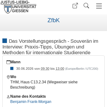
ZfbK
Das Vorstellungsgespräch - Souverän im
Interview: Praxis-Tipps, Übungen und
Methoden für internationale Studierende
https://www.uni-
Wann
giessen.de/de/fbz/zentren/zfbk/career/veranterm/terminework
vorstellungsgespraech-
30.06.2026
von
09:30
bis
13:00
(Europe/Berlin / UTC200)
internat-
Wo
stud-
THM, Haus C13.2.34 (Wegweiser siehe
sose26
Beschreibung)
Das
Vorstellungsgespräch
Name des Kontakts
-
Benjamin Frank-Morgan
Souverän