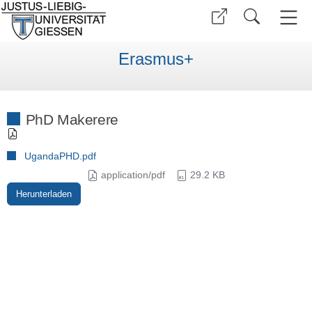
Erasmus+
PhD Makerere
UgandaPHD.pdf
application/pdf
29.2 KB
Herunterladen