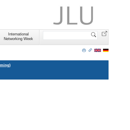
Website
International
durchsuchen
Networking Week
oming)