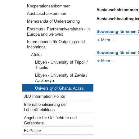
Kooperationsabkommen
Austauschabkommen m
Austauschabkommen
Austauschbeauftragte
Memoranda of Understanding
Erasmus+ Partneruniversitäten - in
Bewerbung für einen S
Europa und weltweit
Mehr ...
Informationen für Outgoings und
Incomings
Bewerbung für einen S
Afrika
Mehr ...
Libyen - University of Tripoli /
Tripolis
Libyen - University of Zawia /
Az-Zawiya
University of Ghana, Accra
JLU Information Points
Internationalisierung der
Lehrkräftebildung
Angebote für Geflüchtete und
Gefährdete
EUPeace