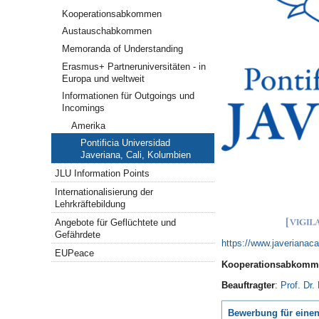
Kooperationsabkommen
Austauschabkommen
Memoranda of Understanding
Erasmus+ Partneruniversitäten - in
Europa und weltweit
Informationen für Outgoings und
Incomings
Amerika
Pontificia Universidad
Javeriana, Cali, Kolumbien
JLU Information Points
Internationalisierung der
Lehrkräftebildung
Angebote für Geflüchtete und
Gefährdete
https://www.javerianaca
EUPeace
Kooperationsabkomme
Beauftragter
:
Prof. Dr.
Bewerbung für einen