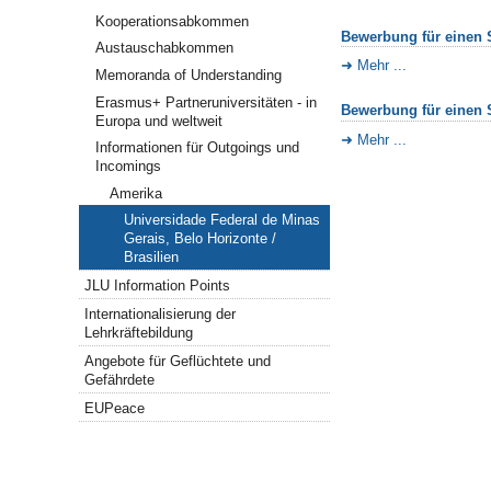
Kooperationsabkommen
Bewerbung für einen S
Austauschabkommen
Mehr ...
Memoranda of Understanding
Erasmus+ Partneruniversitäten - in
Bewerbung für einen S
Europa und weltweit
Mehr ...
Informationen für Outgoings und
Incomings
Amerika
Universidade Federal de Minas
Gerais, Belo Horizonte /
Brasilien
JLU Information Points
Internationalisierung der
Lehrkräftebildung
Angebote für Geflüchtete und
Gefährdete
EUPeace