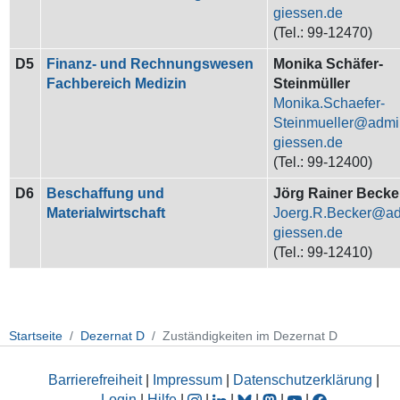
(Tel.: 99-12470)
D5
Finanz- und Rechnungswesen
Monika Schäfer-
Fachbereich Medizin
Steinmüller
Monika.Schaefer-
Steinmueller
(Tel.: 99-12400)
D6
B
eschaffung und
Jörg Rainer Becke
Materialwirtschaft
Joerg.R.Becker
(Tel.: 99-12410)
Startseite
Dezernat D
Zuständigkeiten im Dezernat D
Barrierefreiheit
|
Impressum
|
Datenschutzerklärung
|
Login
|
Hilfe
|
|
|
|
|
|