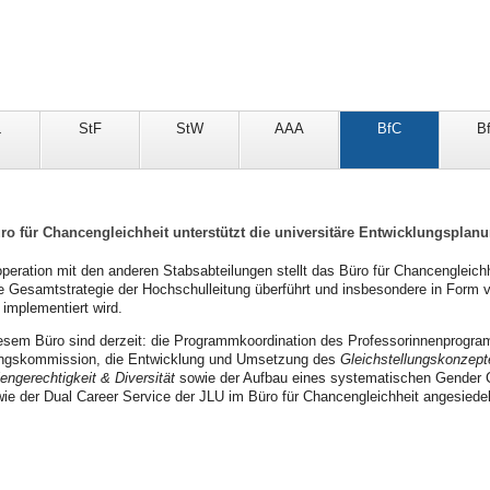
L
StF
StW
AAA
BfC
B
ro für Chancengleichheit unterstützt die universitäre Entwicklungsplan
ration mit den anderen Stabsabteilungen stellt das Büro für Chancengleichheit 
che Gesamtstrategie der Hochschulleitung überführt und insbesondere in Form 
 implementiert wird.
iesem Büro sind derzeit: die Programmkoordination des Professorinnenprogr
lungskommission, die Entwicklung und Umsetzung des
Gleichstellungskonzept
engerechtigkeit & Diversität
sowie der Aufbau eines systematischen Gender Con
ie der Dual Career Service der JLU im Büro für Chancengleichheit angesiedel