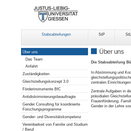
Stabsabteilungen
StP
St
Navigation
Über uns
Über uns
Das Team
Die Stabsabteilung Bü
Anfahrt
In Abstimmung und Koope
Zuständigkeiten
gleichstellungspolitis
Gleichstellungskonzept 3.0
zentralen Einrichtungen
Förderinstrumente BfC
Zentrale Aufgaben in d
präsidialen Gleichstel
Antidiskriminierungsbeauftragte
Frauenförderung, Famili
Gender Consulting für koordinierte
Gender in der Lehre sow
Forschungsprogramme
Gender- und Diversitätskompetenz
Vereinbarkeit von Familie und Studium
/ Beruf